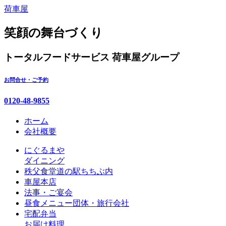
コ
荷車屋
ン
テ
笑顔の舞台づくり
ン
ツ
トータルフードサービス
荷車屋グループ
本
文
お問合せ・ご予約
へ
ス
0120-48-9855
キ
ッ
ホーム
プ
会社概要
にぐるまや
ダイニング
秩父食堂
道の駅ちちぶ内
車屋本店
法事・ご宴会
昼食メニュー
団体・旅行会社
宅配弁当
お届け料理