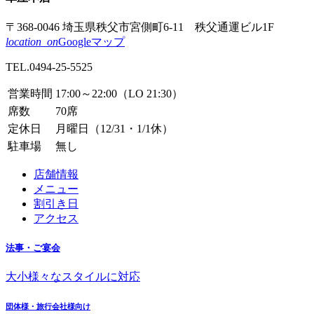
〒368-0046
埼玉県秩父市
宮側町6-11
秩父通運ビル1F
location_on
Googleマップ
TEL.
0494-25-5525
営業時間
17:00～22:00（LO 21:30）
席数
70席
定休日
月曜日（12/31・1/1休）
駐車場
無し
店舗情報
メニュー
割引き日
アクセス
法事・ご宴会
大小様々なスタイルに対応
団体様・旅行会社様向け