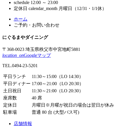
schedule
12:00 ～ 23:00
定休日
calendar_month
月曜日（12/31・1/1休）
コ
ペ
ホーム
ン
ー
ご予約・お問い合わせ
テ
ジ
ン
の
にぐるまや
ダイニング
ツ
先
本
頭
〒368-0023
埼玉県秩父市
中宮地町5881
文
へ
location_on
Googleマップ
の
戻
TEL.
0494-23-5201
先
る
頭
平日ランチ
11:30～15:00
（LO 14:30）
へ
平日ディナー
17:00～21:00
（LO 20:30）
戻
土日祝日
11:30～21:00
（LO 20:30）
る
座席数
40 席
定休日
月曜日
※月曜が祝日の場合は翌日が休み
駐車場
普通 80 台 (大型バス可)
店舗情報