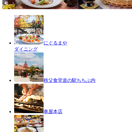
にぐるまや
ダイニング
秩父食堂
道の駅ちちぶ内
車屋本店