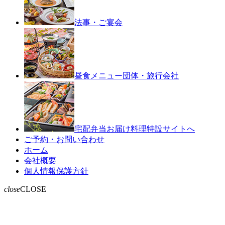
法事・ご宴会
昼食メニュー
団体・旅行会社
宅配弁当お届け料理
特設サイトへ
現
ご予約・お問い合わせ
在
ホーム
の
会社概要
ペ
個人情報保護方針
ー
close
CLOSE
ジ