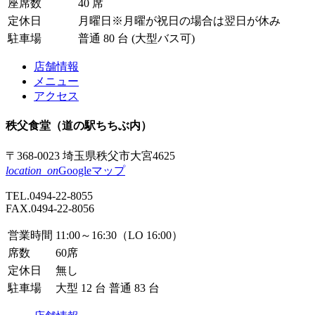
座席数
40 席
定休日
月曜日
※月曜が祝日の場合は翌日が休み
駐車場
普通 80 台 (大型バス可)
店舗情報
メニュー
アクセス
秩父食堂
（道の駅ちちぶ内）
〒368-0023
埼玉県秩父市
大宮4625
location_on
Googleマップ
TEL.
0494-22-8055
FAX.0494-22-8056
営業時間
11:00～16:30（LO 16:00）
席数
60席
定休日
無し
駐車場
大型 12 台 普通 83 台