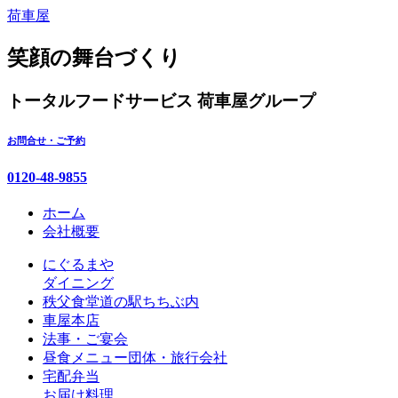
コ
荷車屋
ン
テ
笑顔の舞台づくり
ン
ツ
トータルフードサービス
荷車屋グループ
本
文
お問合せ・ご予約
へ
ス
0120-48-9855
キ
ッ
ホーム
プ
会社概要
にぐるまや
ダイニング
秩父食堂
道の駅ちちぶ内
車屋本店
法事・ご宴会
昼食メニュー
団体・旅行会社
宅配弁当
お届け料理