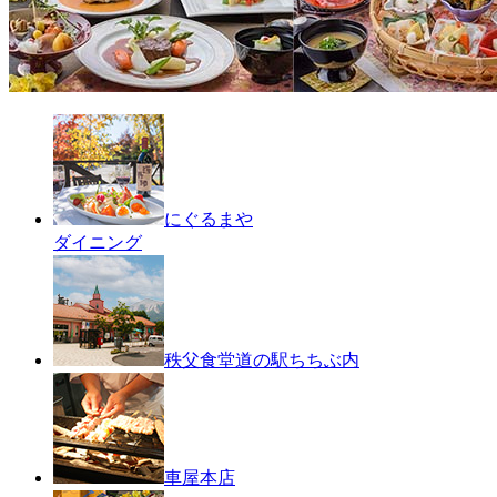
にぐるまや
ダイニング
秩父食堂
道の駅ちちぶ内
車屋本店