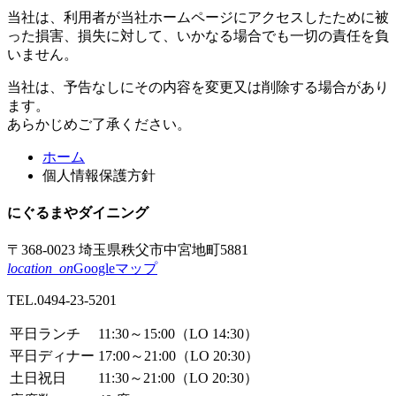
当社は、利用者が当社ホームページにアクセスしたために被
った損害、損失に対して、いかなる場合でも一切の責任を負
いません。
当社は、予告なしにその内容を変更又は削除する場合があり
ます。
あらかじめご了承ください。
コ
ペ
ホーム
ン
ー
個人情報保護方針
テ
ジ
ン
の
にぐるまや
ダイニング
ツ
先
本
頭
〒368-0023
埼玉県秩父市
中宮地町5881
文
へ
location_on
Googleマップ
の
戻
TEL.
0494-23-5201
先
る
頭
平日ランチ
11:30～15:00
（LO 14:30）
へ
平日ディナー
17:00～21:00
（LO 20:30）
戻
土日祝日
11:30～21:00
（LO 20:30）
る