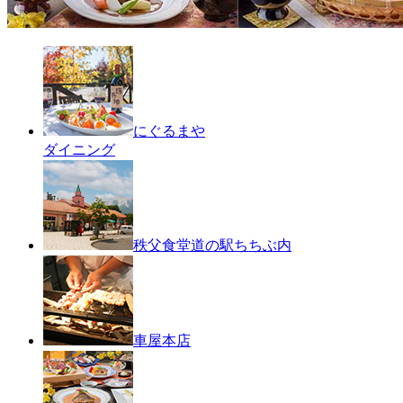
にぐるまや
ダイニング
秩父食堂
道の駅ちちぶ内
車屋本店