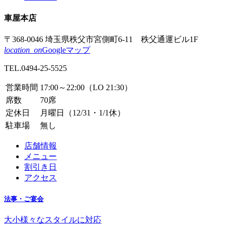
車屋本店
〒368-0046
埼玉県秩父市
宮側町6-11
秩父通運ビル1F
location_on
Googleマップ
TEL.
0494-25-5525
営業時間
17:00～22:00（LO 21:30）
席数
70席
定休日
月曜日（12/31・1/1休）
駐車場
無し
店舗情報
メニュー
割引き日
アクセス
法事・ご宴会
大小様々なスタイルに対応