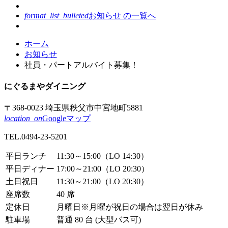
format_list_bulleted
お知らせ の
一覧へ
コ
ペ
ホーム
ン
ー
お知らせ
テ
ジ
社員・パートアルバイト募集！
ン
の
ツ
先
にぐるまや
ダイニング
本
頭
文
へ
〒368-0023
埼玉県秩父市
中宮地町5881
の
戻
location_on
Googleマップ
先
る
TEL.
0494-23-5201
頭
へ
平日ランチ
11:30～15:00
（LO 14:30）
戻
平日ディナー
17:00～21:00
（LO 20:30）
る
土日祝日
11:30～21:00
（LO 20:30）
座席数
40 席
定休日
月曜日
※月曜が祝日の場合は翌日が休み
駐車場
普通 80 台 (大型バス可)