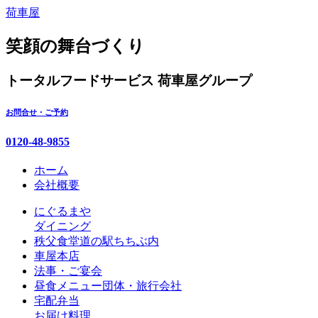
コ
荷車屋
ン
テ
笑顔の舞台づくり
ン
ツ
トータルフードサービス
荷車屋グループ
本
文
お問合せ・ご予約
へ
ス
0120-48-9855
キ
ッ
ホーム
プ
会社概要
にぐるまや
ダイニング
秩父食堂
道の駅ちちぶ内
車屋本店
法事・ご宴会
昼食メニュー
団体・旅行会社
宅配弁当
お届け料理